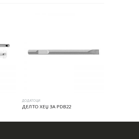
ДОДАТОЦИ
ДОДАТОЦИ
ДЕЛТО ХЕЏ ЗА PDB22
БУРГИЈА ЗА 