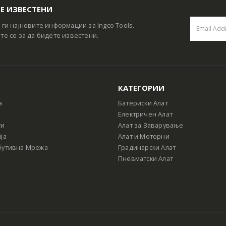
Е ИЗВЕСТЕНИ
 ги најновите информации за Ingco Tools.
те се за да бидете известени.
КАТЕГОРИИ
а
Батериски Алат
Електричен Алат
ти
Алат за Заварување
ја
Алат и Моторни
бутивна Мрежа
Градинарски Алат
Пневматски Алат