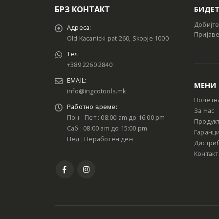
БРЗ КОНТАКТ
БИДЕТ
Добијте
Адреса:
Пријаве
Old Kacanicki pat 260, Skopje 1000
Тел:
+389 2260 2840
EMAIL:
МЕНИ
info@ingcotools.mk
Почетн
Работно време:
За Нас
Пон - Пет : 08:00 am до 16:00 pm
Продук
Саб : 08:00 am до 15:00 pm
Гаранци
Нед : Неработен ден
Дистри
Контакт