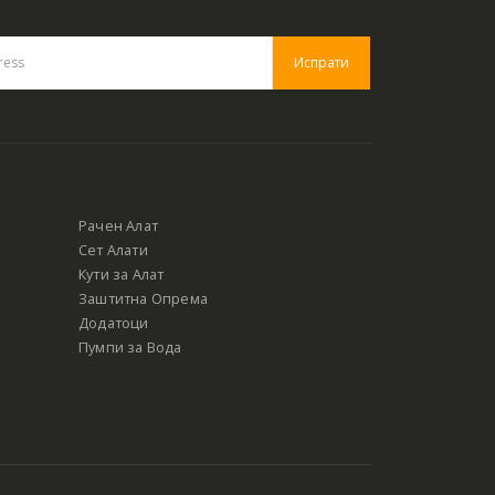
Рачен Алат
Сет Алати
Кути за Алат
Заштитна Опрема
Додатоци
Пумпи за Вода