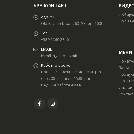
БРЗ КОНТАКТ
БИДЕТ
Добијте
Адреса:
Пријаве
Old Kacanicki pat 260, Skopje 1000
Тел:
+389 2260 2840
EMAIL:
МЕНИ
info@ingcotools.mk
Почетн
Работно време:
За Нас
Пон - Пет : 08:00 am до 16:00 pm
Продук
Саб : 08:00 am до 15:00 pm
Гаранци
Нед : Неработен ден
Дистри
Контакт