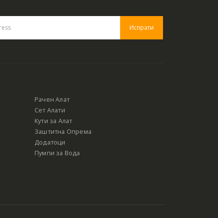
Рачен Алат
Сет Алати
Кути за Алат
Заштитна Опрема
Додатоци
Пумпи за Вода