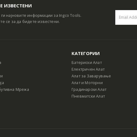
Е ИЗВЕСТЕНИ
 ги најновите информации за Ingco Tools.
те се за да бидете известени.
КАТЕГОРИИ
а
Батериски Алат
Електричен Алат
ти
Алат за Заварување
ја
Алат и Моторни
бутивна Мрежа
Градинарски Алат
Пневматски Алат