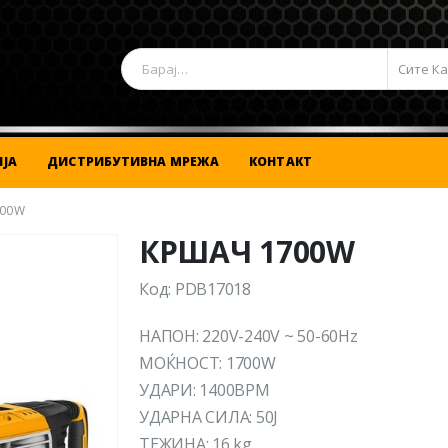
Сите К
ЈА
ДИСТРИБУТИВНА МРЕЖА
КОНТАКТ
700W
КРШАЧ 1700W
Код: PDB17018
НАПОН: 220V-240V ~ 50-60Hz
MOЌНОСТ: 1700W
УДАРИ: 1400BPM
УДАРНА СИЛА: 50Ј
ТЕЖИНА: 16 kg