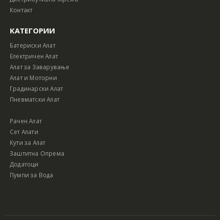
Контакт
КАТЕГОРИИ
Батериски Алат
Електричен Алат
Алат за Заварување
Алат и Моторни
Градинарски Алат
Пневматски Алат
Рачен Алат
Сет Алати
Кути за Алат
Заштитна Опрема
Додатоци
Пумпи за Вода