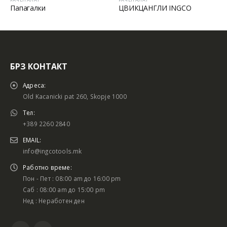
Папагалки
ЦВИКЦАНГЛИ INGCO
БРЗ КОНТАКТ
Адреса:
Old Kacanicki pat 260, Skopje 1000
Тел:
+389 2260 2840
EMAIL:
info@ingcotools.mk
Работно време:
Пон - Пет : 08:00 am до 16:00 pm
Саб : 08:00 am до 15:00 pm
Нед : Неработен ден