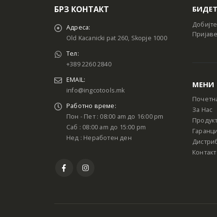
БРЗ КОНТАКТ
БИДЕТ
Добијте
Адреса:
Пријаве
Old Kacanicki pat 260, Skopje 1000
Тел:
+389 2260 2840
EMAIL:
МЕНИ
info@ingcotools.mk
Почетн
Работно време:
За Нас
Пон - Пет : 08:00 am до 16:00 pm
Продук
Саб : 08:00 am до 15:00 pm
Гаранци
Нед : Неработен ден
Дистри
Контакт