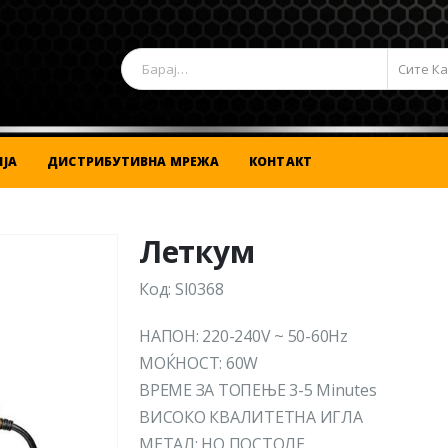
Сите К
ЈА
ДИСТРИБУТИВНА МРЕЖА
КОНТАКТ
Леткум
Код: SI0368
НАПОН: 220-240V ~ 50-60Hz
МОЌНОСТ: 60W
ВРЕМЕ ЗА ТОПЕЊЕ 3-5 Minutes
ВИСОКО КВАЛИТЕТНА ИГЛА
МЕТАЛ: НО ПОСТОЛЕ