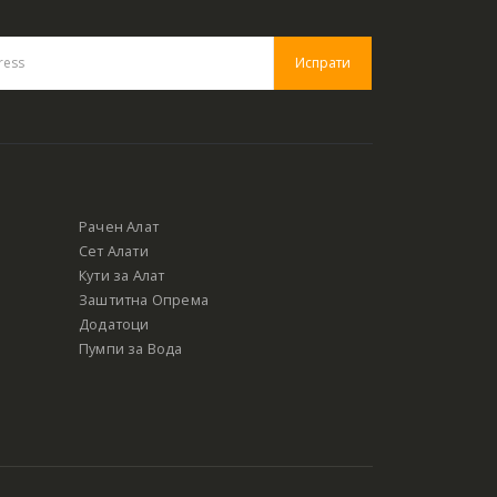
Рачен Алат
Сет Алати
Кути за Алат
Заштитна Опрема
Додатоци
Пумпи за Вода