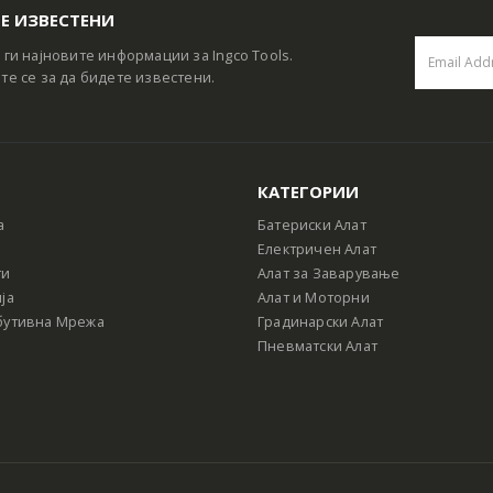
Е ИЗВЕСТЕНИ
 ги најновите информации за Ingco Tools.
те се за да бидете известени.
КАТЕГОРИИ
а
Батериски Алат
Електричен Алат
ти
Алат за Заварување
ја
Алат и Моторни
бутивна Мрежа
Градинарски Алат
Пневматски Алат