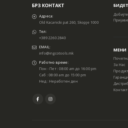
БРЗ КОНТАКТ
БИДЕТ
Добијте
Адреса:
Пријаве
Old Kacanicki pat 260, Skopje 1000
Тел:
+389 2260 2840
EMAIL:
МЕНИ
info@ingcotools.mk
Почетн
Работно време:
За Нас
Пон - Пет : 08:00 am до 16:00 pm
Продук
Саб : 08:00 am до 15:00 pm
Гаранци
Нед : Неработен ден
Дистри
Контакт