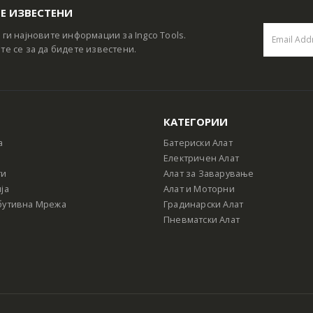
Е ИЗВЕСТЕНИ
 ги најновите информации за Ingco Tools.
те се за да бидете известени.
КАТЕГОРИИ
а
Батериски Алат
Електричен Алат
ти
Алат за Заварување
ја
Алат и Моторни
бутивна Мрежа
Градинарски Алат
Пневматски Алат