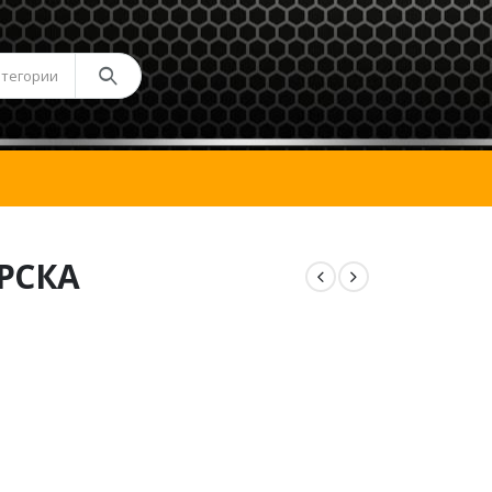
атегории
РСКА