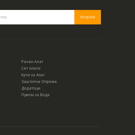
Рачен Алат
Сет Алати
Кути за Алат
Заштитна Опрема
Додатоци
Пумпи за Вода