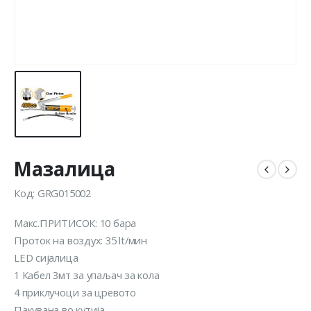
Мазалица
Код: GRG015002
Макс.ПРИТИСОК: 10 бара
Проток на воздух: 35 lt/мин
LED сијалица
1 Кабел 3мт за упаљач за кола
4 приклучоци за цревото
Пакувана во кутија