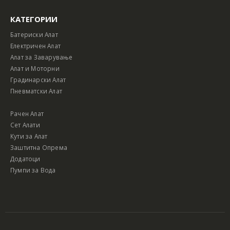
КАТЕГОРИИ
Батериски Алат
Електричен Алат
Алат за Заварување
Алат и Моторни
Градинарски Алат
Пневматски Алат
Рачен Алат
Сет Алати
Кути за Алат
Заштитна Опрема
Додатоци
Пумпи за Вода