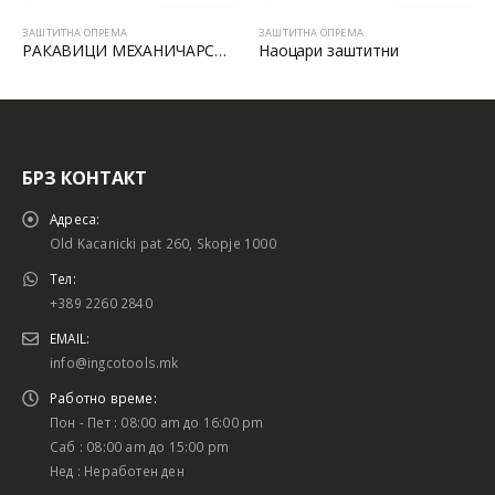
ЗАШТИТНА ОПРЕМА
ЗАШТИТНА ОПРЕМА
РАКАВИЦИ МЕХАНИЧАРСКИ
Наоцари заштитни
ЗАШТИТНИ РАКАВИЦИ
БРЗ КОНТАКТ
Адреса:
Old Kacanicki pat 260, Skopje 1000
Тел:
+389 2260 2840
EMAIL:
info@ingcotools.mk
Работно време:
Пон - Пет : 08:00 am до 16:00 pm
Саб : 08:00 am до 15:00 pm
Нед : Неработен ден