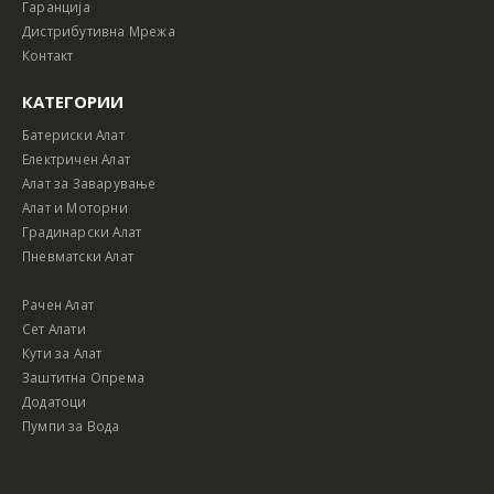
Гаранција
Дистрибутивна Мрежа
Контакт
КАТЕГОРИИ
Батериски Алат
Електричен Алат
Алат за Заварување
Алат и Моторни
Градинарски Алат
Пневматски Алат
Рачен Алат
Сет Алати
Кути за Алат
Заштитна Опрема
Додатоци
Пумпи за Вода