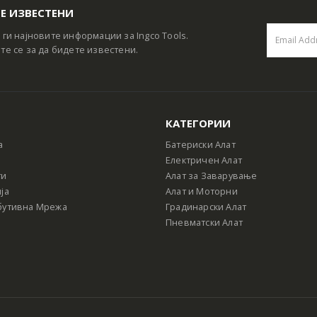
Е ИЗВЕСТЕНИ
 ги најновите информации за Ingco Tools.
те се за да бидете известени.
КАТЕГОРИИ
а
Батериски Алат
Електричен Алат
ти
Алат за Заварување
ја
Алат и Моторни
бутивна Мрежа
Градинарски Алат
Пневматски Алат