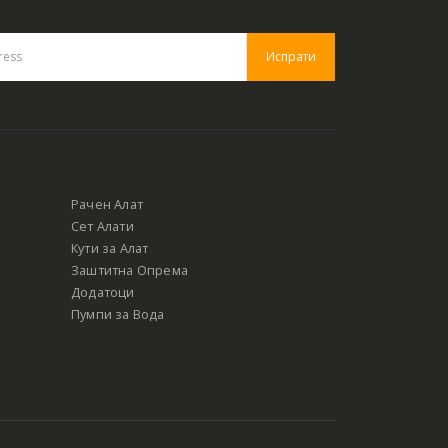
Рачен Алат
Сет Алати
Кути за Алат
Заштитна Опрема
Додатоци
Пумпи за Вода