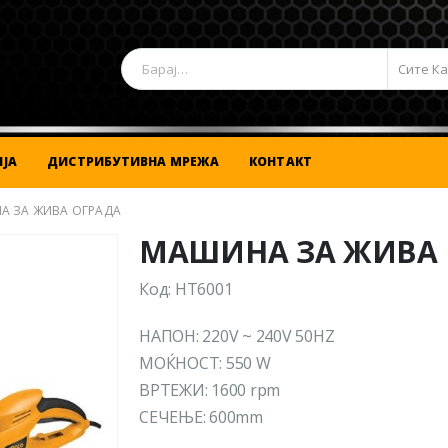
Сите К
ЈА
ДИСТРИБУТИВНА МРЕЖА
КОНТАКТ
А ЗА ЖИВА ОГРАДА
МАШИНА ЗА ЖИВА 
Код: HT6001
НАПОН: 220V ~ 240V 50HZ
МОЌНОСТ: 550 W
ВРТЕЖИ: 1600 rpm
СЕЧЕЊЕ: 600mm