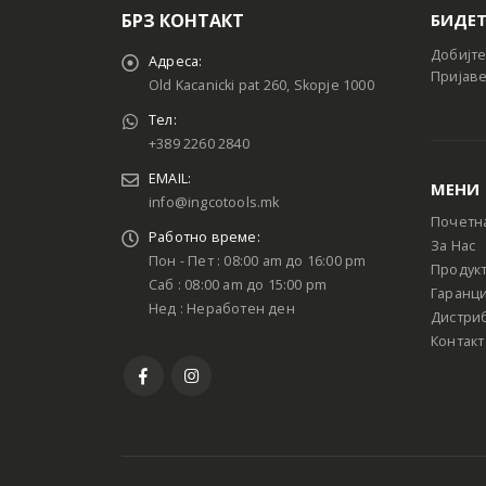
БРЗ КОНТАКТ
БИДЕТ
Добијте
Адреса:
Пријаве
Old Kacanicki pat 260, Skopje 1000
Тел:
+389 2260 2840
EMAIL:
МЕНИ
info@ingcotools.mk
Почетн
Работно време:
За Нас
Пон - Пет : 08:00 am до 16:00 pm
Продук
Саб : 08:00 am до 15:00 pm
Гаранци
Нед : Неработен ден
Дистри
Контакт