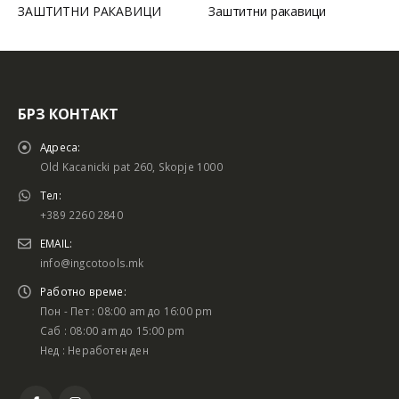
АКАВИЦИ
Заштитни ракавици
Наоцари заштитн
БРЗ КОНТАКТ
Адреса:
Old Kacanicki pat 260, Skopje 1000
Тел:
+389 2260 2840
EMAIL:
info@ingcotools.mk
Работно време:
Пон - Пет : 08:00 am до 16:00 pm
Саб : 08:00 am до 15:00 pm
Нед : Неработен ден