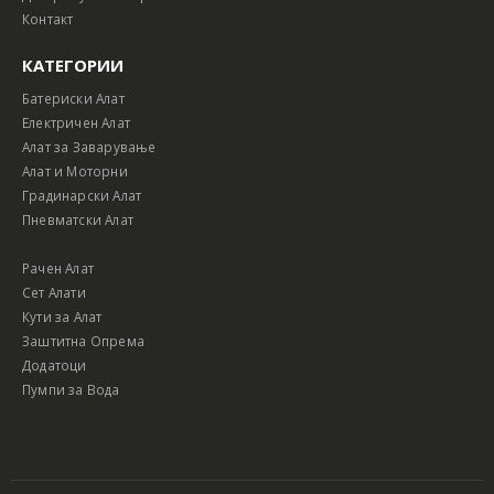
Контакт
КАТЕГОРИИ
Батериски Алат
Електричен Алат
Алат за Заварување
Алат и Моторни
Градинарски Алат
Пневматски Алат
Рачен Алат
Сет Алати
Кути за Алат
Заштитна Опрема
Додатоци
Пумпи за Вода