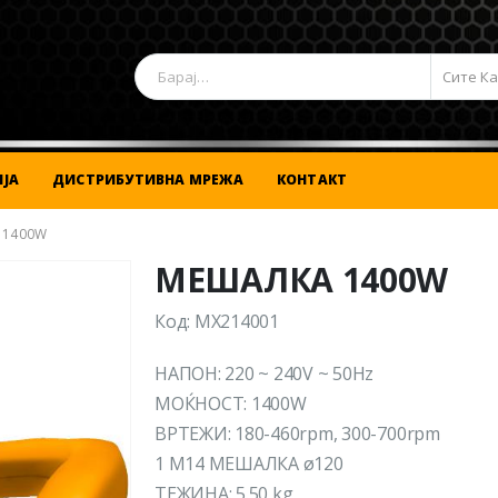
Сите К
ЈА
ДИСТРИБУТИВНА МРЕЖА
КОНТАКТ
 1400W
МЕШАЛКА 1400W
Код: MX214001
НАПОН: 220 ~ 240V ~ 50Hz
МОЌНОСТ: 1400W
ВРТЕЖИ: 180-460rpm, 300-700rpm
1 M14 МЕШАЛКА ø120
ТЕЖИНА: 5.50 kg