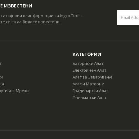
Е ИЗВЕСТЕНИ
 ги најновите информации за Ingco Tools.
те се за да бидете известени.
КАТЕГОРИИ
а
Батериски Алат
Електричен Алат
ти
Алат за Заварување
ја
Алат и Моторни
бутивна Мрежа
Градинарски Алат
Пневматски Алат