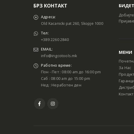
БРЗ КОНТАКТ
БИДЕТ
Добијте
Адреса:
Пријаве
Old Kacanicki pat 260, Skopje 1000
Тел:
+389 2260 2840
EMAIL:
МЕНИ
info@ingcotools.mk
Почетн
Работно време:
За Нас
Пон - Пет : 08:00 am до 16:00 pm
Продук
Саб : 08:00 am до 15:00 pm
Гаранци
Нед : Неработен ден
Дистри
Контакт