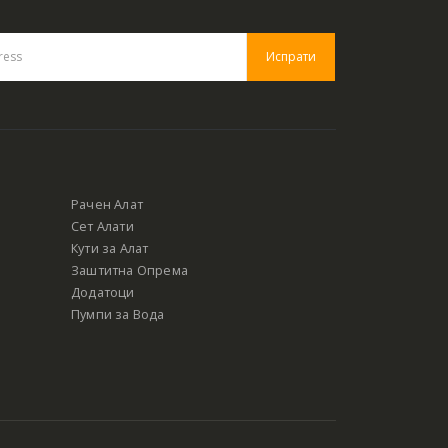
Рачен Алат
Сет Алати
Кути за Алат
Заштитна Опрема
Додатоци
Пумпи за Вода