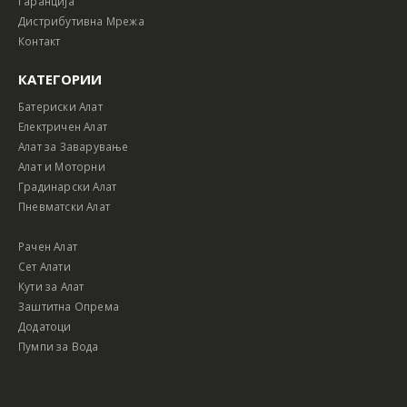
Гаранција
Дистрибутивна Мрежа
Контакт
КАТЕГОРИИ
Батериски Алат
Електричен Алат
Алат за Заварување
Алат и Моторни
Градинарски Алат
Пневматски Алат
Рачен Алат
Сет Алати
Кути за Алат
Заштитна Опрема
Додатоци
Пумпи за Вода