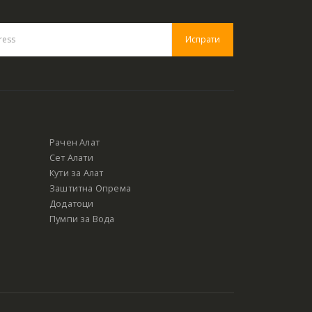
Рачен Алат
Сет Алати
Кути за Алат
Заштитна Опрема
Додатоци
Пумпи за Вода