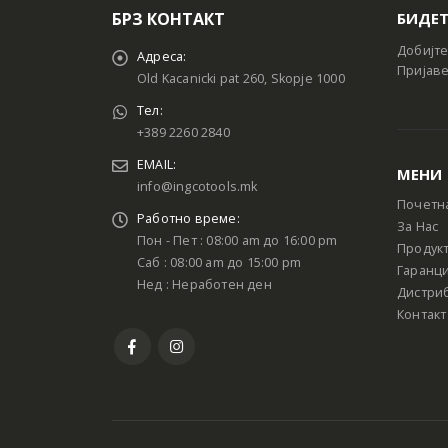
БРЗ КОНТАКТ
БИДЕТ
Добијте
Адреса:
Пријаве
Old Kacanicki pat 260, Skopje 1000
Тел:
+389 2260 2840
EMAIL:
МЕНИ
info@ingcotools.mk
Почетн
Работно време:
За Нас
Пон - Пет : 08:00 am до 16:00 pm
Продук
Саб : 08:00 am до 15:00 pm
Гаранци
Нед : Неработен ден
Дистри
Контакт