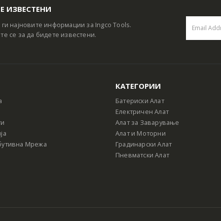
Е ИЗВЕСТЕНИ
 ги најновите информации за Ingco Tools.
те се за да бидете известени.
КАТЕГОРИИ
а
Батериски Алат
Електричен Алат
ти
Алат за Заварување
ја
Алат и Моторни
бутивна Мрежа
Градинарски Алат
Пневматски Алат