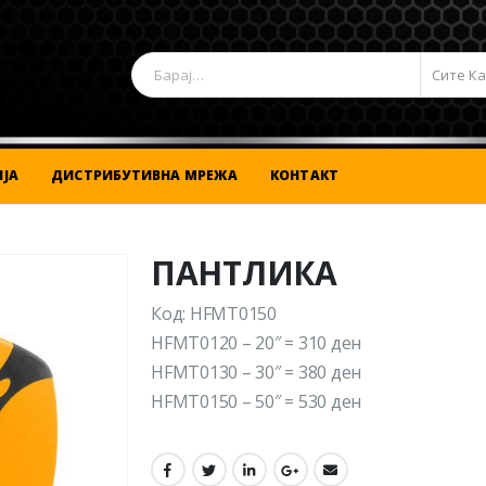
Сите К
ЈА
ДИСТРИБУТИВНА МРЕЖА
КОНТАКТ
ПАНТЛИКА
Код: HFMT0150
HFMT0120 – 20″ = 310 ден
HFMT0130 – 30″ = 380 ден
HFMT0150 – 50″ = 530 ден