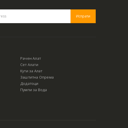
Рачен Алат
Сет Алати
Кути за Алат
Заштитна Опрема
Додатоци
Пумпи за Вода