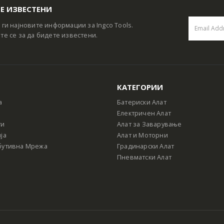
Е ИЗВЕСТЕНИ
 ги најновите информации за Ingco Tools.
те се за да бидете известени.
КАТЕГОРИИ
а
Батериски Алат
Електричен Алат
ти
Алат за Заварување
ја
Алат и Моторни
бутивна Мрежа
Градинарски Алат
Пневматски Алат