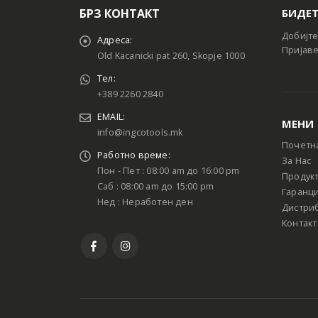
БРЗ КОНТАКТ
БИДЕТ
Добијте
Адреса:
Пријаве
Old Kacanicki pat 260, Skopje 1000
Тел:
+389 2260 2840
EMAIL:
МЕНИ
info@ingcotools.mk
Почетн
Работно време:
За Нас
Пон - Пет : 08:00 am до 16:00 pm
Продук
Саб : 08:00 am до 15:00 pm
Гаранци
Нед : Неработен ден
Дистри
Контакт