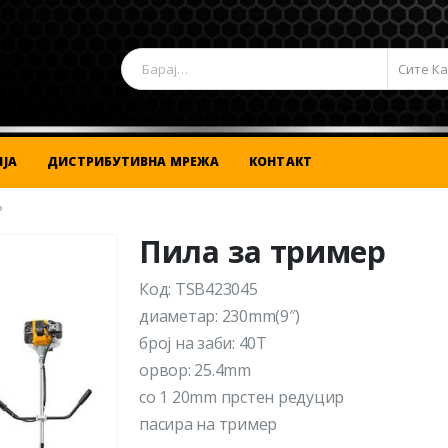
Сите К
ЈА
ДИСТРИБУТИВНА МРЕЖА
КОНТАКТ
Р
Пила за тример
Код: TSB423045
диаметар: 230mm(9″)
број на заби: 40T
орвор: 25.4mm
со 1 20mm прстен редуцир
пасира на тример