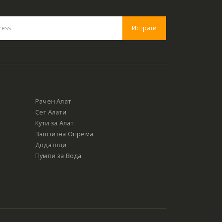
Рачен Алат
Сет Алати
Кути за Алат
Заштитна Опрема
Додатоци
Пумпи за Вода