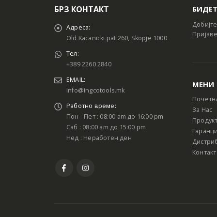
БРЗ КОНТАКТ
БИДЕТ
Добијте
Адреса:
Пријаве
Old Kacanicki pat 260, Skopje 1000
Тел:
+389 2260 2840
EMAIL:
МЕНИ
info@ingcotools.mk
Почетн
Работно време:
За Нас
Пон - Пет : 08:00 am до 16:00 pm
Продук
Саб : 08:00 am до 15:00 pm
Гаранци
Нед : Неработен ден
Дистри
Контакт