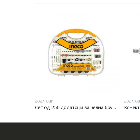
ДОДАТОЦИ
ДОДАТО
16/1
Сет од 250 додатоци за челна брусилка
Конект