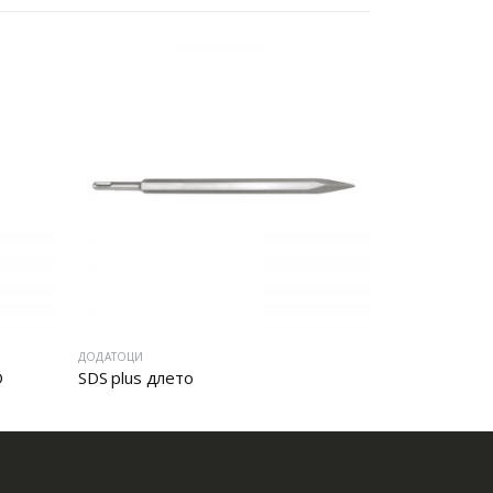
ДОДАТОЦИ
ДОДАТОЦИ
О
SDS plus длето
Сет круни и 