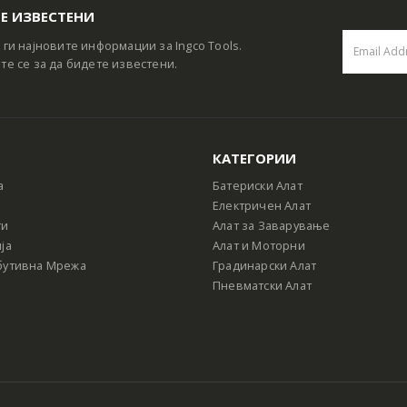
Е ИЗВЕСТЕНИ
 ги најновите информации за Ingco Tools.
те се за да бидете известени.
КАТЕГОРИИ
а
Батериски Алат
Електричен Алат
ти
Алат за Заварување
ја
Алат и Моторни
бутивна Мрежа
Градинарски Алат
Пневматски Алат