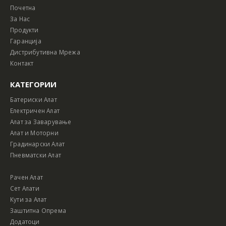
Почетна
За Нас
Продукти
Гаранција
Дистрибутивна Мрежа
Контакт
КАТЕГОРИИ
Батериски Алат
Електричен Алат
Алат за Заварување
Алат и Моторни
Градинарски Алат
Пневматски Алат
Рачен Алат
Сет Алати
Кути за Алат
Заштитна Опрема
Додатоци