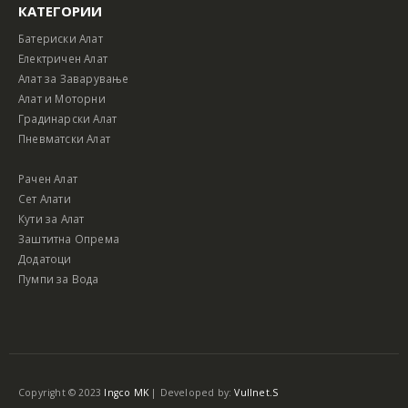
КАТЕГОРИИ
Батериски Алат
Електричен Алат
Алат за Заварување
Алат и Моторни
Градинарски Алат
Пневматски Алат
Рачен Алат
Сет Алати
Кути за Алат
Заштитна Опрема
Додатоци
Пумпи за Вода
Copyright © 2023
Ingco MK
| Developed by:
Vullnet.S