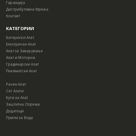
Гаранција
Дистрибутивна Мрежа
Контакт
КАТЕГОРИИ
Батериски Алат
Електричен Алат
Алат за Заварување
Алат и Моторни
Градинарски Алат
Пневматски Алат
Рачен Алат
Сет Алати
Кути за Алат
Заштитна Опрема
Додатоци
Пумпи за Вода