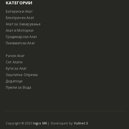
КАТЕГОРИИ
Батериски Алат
Електричен Алат
Алат за Заварување
Алат и Моторни
Градинарски Алат
Пневматски Алат
Рачен Алат
Сет Алати
Кути за Алат
Заштитна Опрема
Додатоци
Пумпи за Вода
Copyright © 2023
Ingco MK
| Developed by:
Vullnet.S