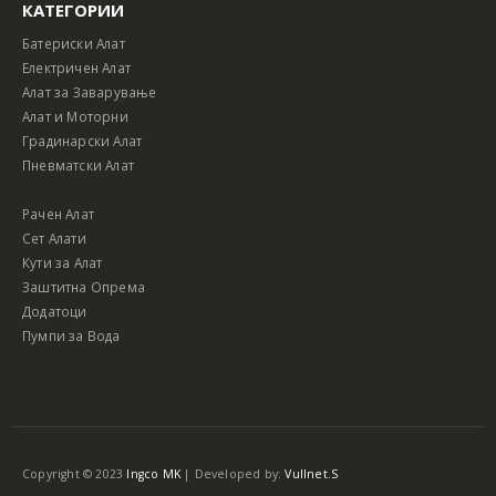
КАТЕГОРИИ
Батериски Алат
Електричен Алат
Алат за Заварување
Алат и Моторни
Градинарски Алат
Пневматски Алат
Рачен Алат
Сет Алати
Кути за Алат
Заштитна Опрема
Додатоци
Пумпи за Вода
Copyright © 2023
Ingco MK
| Developed by:
Vullnet.S