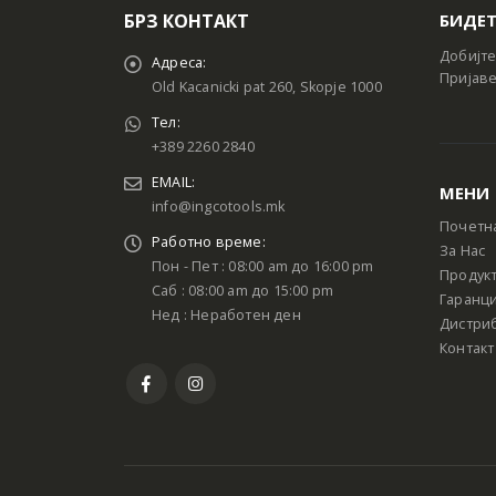
БРЗ КОНТАКТ
БИДЕТ
Добијте
Адреса:
Пријаве
Old Kacanicki pat 260, Skopje 1000
Тел:
+389 2260 2840
EMAIL:
МЕНИ
info@ingcotools.mk
Почетн
Работно време:
За Нас
Пон - Пет : 08:00 am до 16:00 pm
Продук
Саб : 08:00 am до 15:00 pm
Гаранци
Нед : Неработен ден
Дистри
Контакт