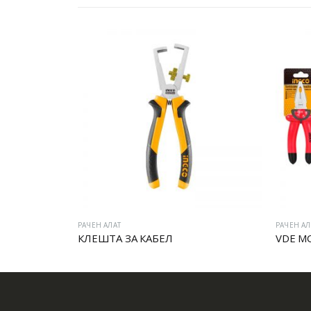
АТ
РАЧЕН АЛАТ
А ЗА КАБЕЛ