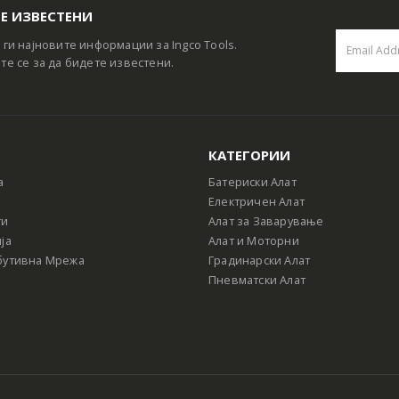
Е ИЗВЕСТЕНИ
 ги најновите информации за Ingco Tools.
те се за да бидете известени.
КАТЕГОРИИ
а
Батериски Алат
Електричен Алат
ти
Алат за Заварување
ја
Алат и Моторни
бутивна Мрежа
Градинарски Алат
Пневматски Алат