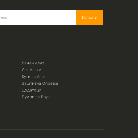
Рачен Алат
Сет Алати
Кути за Алат
Заштитна Опрема
Додатоци
Пумпи за Вода