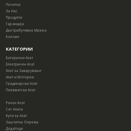
Почетна
За Нас
Продукти
Гаранција
Дистрибутивна Мрежа
Контакт
КАТЕГОРИИ
Батериски Алат
Електричен Алат
Алат за Заварување
Алат и Моторни
Градинарски Алат
Пневматски Алат
Рачен Алат
Сет Алати
Кути за Алат
Заштитна Опрема
Додатоци