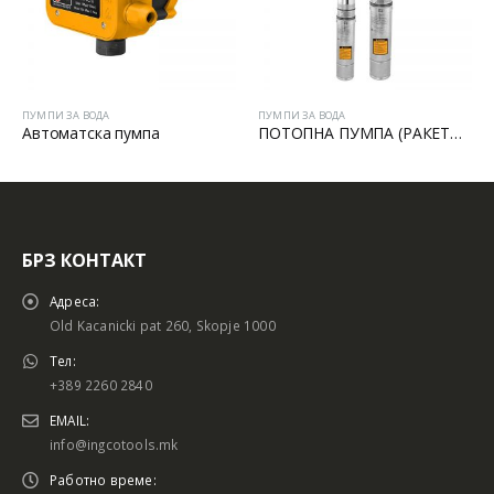
ПУМПИ ЗА ВОДА
ПУМПИ ЗА ВОДА
мпа
ПОТОПНА ПУМПА (РАКЕТА) ГЛАВА ИЗРАБОТЕНА ОД ГУС
Пумпа за фонтан
БРЗ КОНТАКТ
Адреса:
Old Kacanicki pat 260, Skopje 1000
Тел:
+389 2260 2840
EMAIL:
info@ingcotools.mk
Работно време: