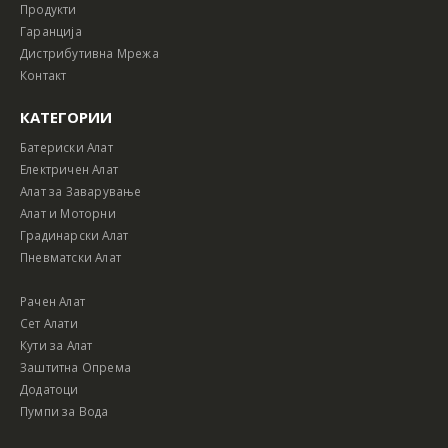
Продукти
Гаранција
Дистрибутивна Мрежа
Контакт
КАТЕГОРИИ
Батериски Алат
Електричен Алат
Алат за Заварување
Алат и Моторни
Градинарски Алат
Пневматски Алат
Рачен Алат
Сет Алати
Кути за Алат
Заштитна Опрема
Додатоци
Пумпи за Вода