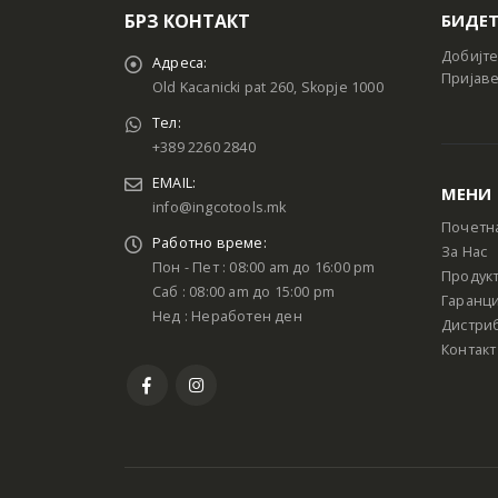
БРЗ КОНТАКТ
БИДЕТ
Добијте
Адреса:
Пријаве
Old Kacanicki pat 260, Skopje 1000
Тел:
+389 2260 2840
EMAIL:
МЕНИ
info@ingcotools.mk
Почетн
Работно време:
За Нас
Пон - Пет : 08:00 am до 16:00 pm
Продук
Саб : 08:00 am до 15:00 pm
Гаранци
Нед : Неработен ден
Дистри
Контакт