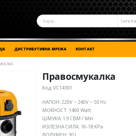
Сите К
ЈА
ДИСТРИБУТИВНА МРЕЖА
КОНТАКТ
УКАЛКА
Правосмукалка
Код: VC14301
НАПОН: 220V ~ 240V ~ 50 Hz
МОЌНОСТ: 1400 Watt
ШМУКА: 1.9 CBM / Min
ИЗЛЕЗНА СИЛА: 16-18 KPa
ВОЛУМЕН: 30 L