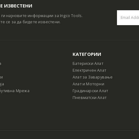
Е ИЗВЕСТЕНИ
 ги најновите информации за Ingco Tools.
те се за да бидете известени.
КАТЕГОРИИ
а
Батериски Алат
Електричен Алат
ти
Алат за Заварување
ја
Алат и Моторни
бутивна Мрежа
Градинарски Алат
Пневматски Алат