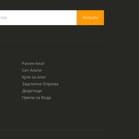
Рачен Алат
Сет Алати
Кути за Алат
Заштитна Опрема
Додатоци
Пумпи за Вода