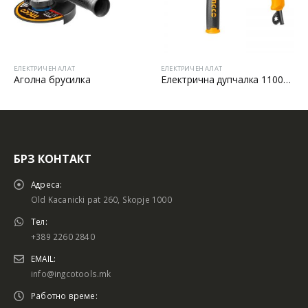
ЕЛЕКТРИЧЕН АЛАТ
ЕЛЕКТРИЧЕН АЛАТ
ка
Електрична дупчалка 1100W 16 ФУТЕР:
Аголна брусилка
БРЗ КОНТАКТ
Адреса:
Old Kacanicki pat 260, Skopje 1000
Тел:
+389 2260 2840
EMAIL:
info@ingcotools.mk
Работно време: