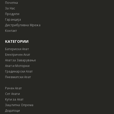
Почетна
За Нас
Продукти
Гаранција
Дистрибутивна Мрежа
Контакт
КАТЕГОРИИ
Батериски Алат
Електричен Алат
Алат за Заварување
Алат и Моторни
Градинарски Алат
Пневматски Алат
Рачен Алат
Сет Алати
Кути за Алат
Заштитна Опрема
Додатоци