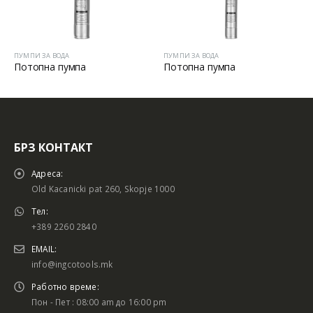
А ВОДА
ПУМПИ ЗА ВОДА
ПУМПИ ЗА В
на пумпа
Потопна пумпа
БРЗ КОНТАКТ
Адреса:
Old Kacanicki pat 260, Skopje 1000
Тел:
+389 2260 2840
EMAIL:
info@ingcotools.mk
Работно време:
Пон - Пет : 08:00 am до 16:00 pm