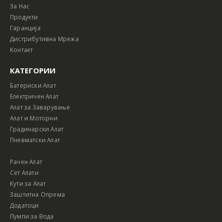
За Нас
Продукти
Гаранција
Дистрибутивна Мрежа
Контакт
КАТЕГОРИИ
Батериски Алат
Електричен Алат
Алат за Заварување
Алат и Моторни
Градинарски Алат
Пневматски Алат
Рачен Алат
Сет Алати
Кути за Алат
Заштитна Опрема
Додатоци
Пумпи за Вода