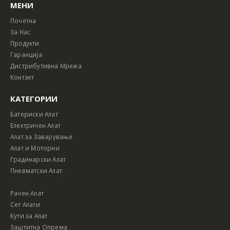
МЕНИ
Почетна
За Нас
Продукти
Гаранција
Дистрибутивна Мрежа
Контакт
КАТЕГОРИИ
Батериски Алат
Електричен Алат
Алат за Заварување
Алат и Моторни
Градинарски Алат
Пневматски Алат
Рачен Алат
Сет Алати
Кути за Алат
Заштитна Опрема