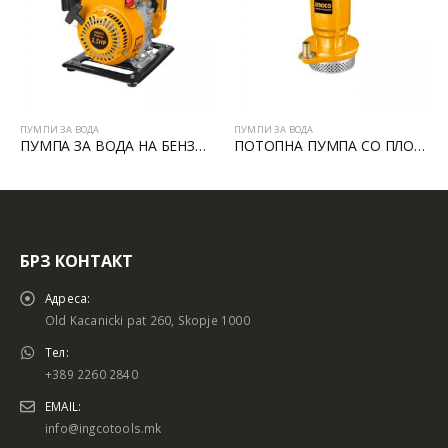
МПИ ЗА ВОДА
ПУМПИ ЗА ВОДА
ПУМПИ
ПУМПА ЗА ВОДА НА БЕНЗИН 1”
ПОТОПНА ПУМПА СО ПЛОВАК 550W
Авто
БРЗ КОНТАКТ
Адреса:
Old Kacanicki pat 260, Skopje 1000
Тел:
+389 2260 2840
EMAIL:
info@ingcotools.mk