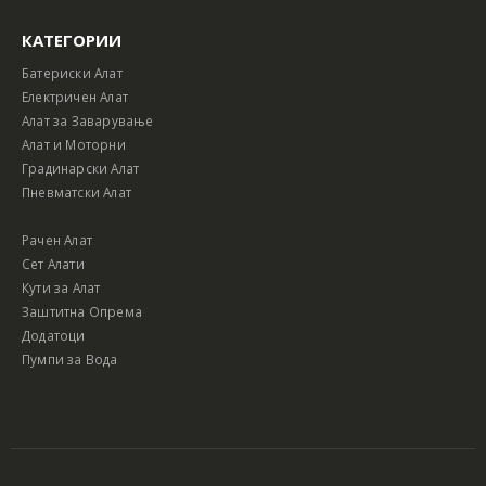
КАТЕГОРИИ
Батериски Алат
Електричен Алат
Алат за Заварување
Алат и Моторни
Градинарски Алат
Пневматски Алат
Рачен Алат
Сет Алати
Кути за Алат
Заштитна Опрема
Додатоци
Пумпи за Вода