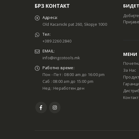
БРЗ КОНТАКТ
БИДЕТ
Добијте
Адреса:
Пријаве
Old Kacanicki pat 260, Skopje 1000
Тел:
+389 2260 2840
EMAIL:
МЕНИ
info@ingcotools.mk
Почетн
Работно време:
За Нас
Пон - Пет : 08:00 am до 16:00 pm
Продук
Саб : 08:00 am до 15:00 pm
Гаранци
Нед : Неработен ден
Дистри
Контакт