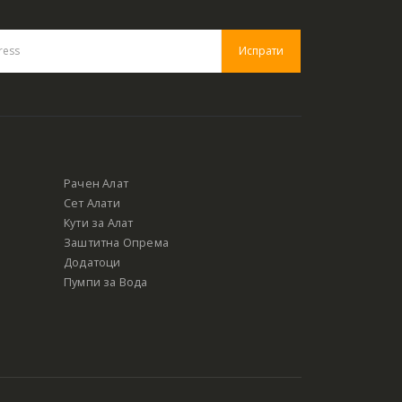
Рачен Алат
Сет Алати
Кути за Алат
Заштитна Опрема
Додатоци
Пумпи за Вода