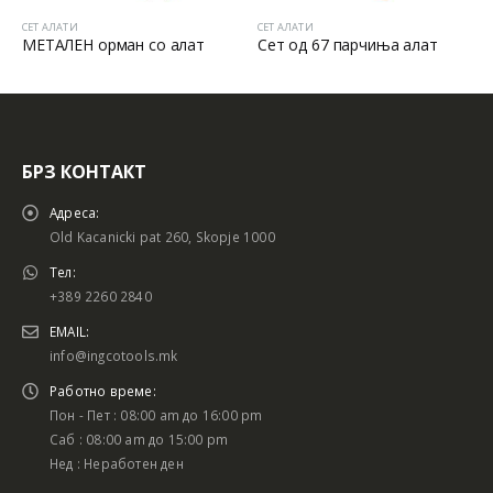
СЕТ АЛАТИ
СЕТ АЛАТИ
С
МЕТАЛЕН орман со алат
Сет од 67 парчиња алат
С
БРЗ КОНТАКТ
Адреса:
Old Kacanicki pat 260, Skopje 1000
Тел:
+389 2260 2840
EMAIL:
info@ingcotools.mk
Работно време:
Пон - Пет : 08:00 am до 16:00 pm
Саб : 08:00 am до 15:00 pm
Нед : Неработен ден