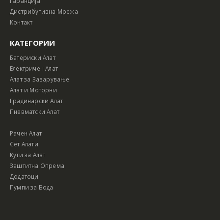
Гаранција
Дистрибутивна Мрежа
Контакт
КАТЕГОРИИ
Батериски Алат
Електричен Алат
Алат за Заварување
Алат и Моторни
Градинарски Алат
Пневматски Алат
Рачен Алат
Сет Алати
Кути за Алат
Заштитна Опрема
Додатоци
Пумпи за Вода