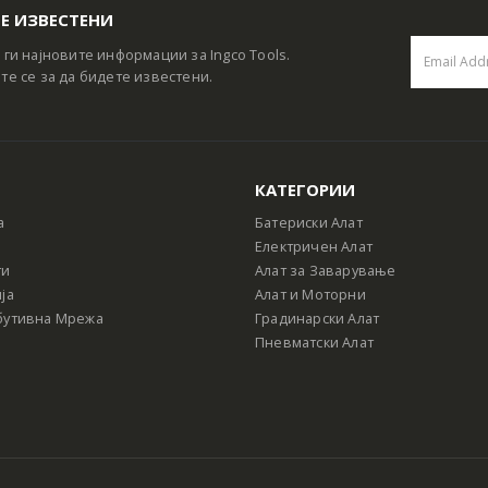
Е ИЗВЕСТЕНИ
 ги најновите информации за Ingco Tools.
те се за да бидете известени.
КАТЕГОРИИ
а
Батериски Алат
Електричен Алат
ти
Алат за Заварување
ја
Алат и Моторни
бутивна Мрежа
Градинарски Алат
Пневматски Алат