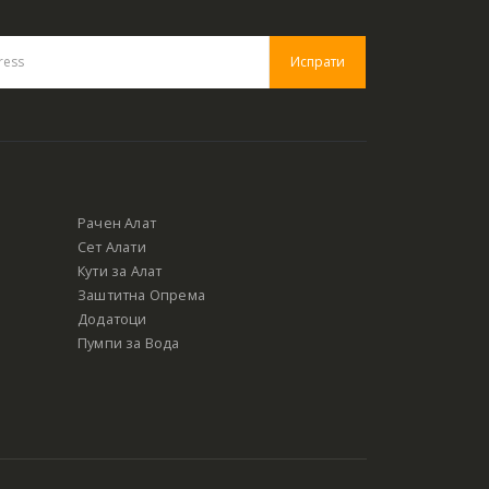
Рачен Алат
Сет Алати
Кути за Алат
Заштитна Опрема
Додатоци
Пумпи за Вода