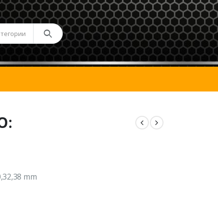
атегории
О:
0,32,38 mm