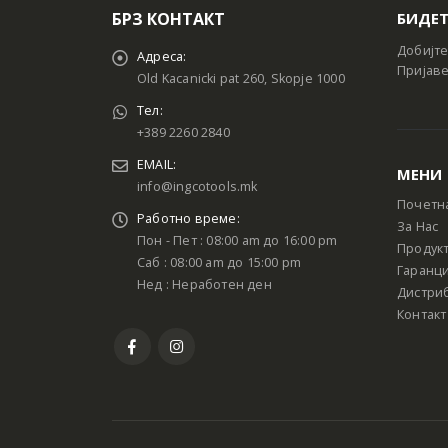
БРЗ КОНТАКТ
БИДЕТ
Добијте
Адреса:
Пријаве
Old Kacanicki pat 260, Skopje 1000
Тел:
+389 2260 2840
EMAIL:
МЕНИ
info@ingcotools.mk
Почетн
Работно време:
За Нас
Пон - Пет : 08:00 am до 16:00 pm
Продук
Саб : 08:00 am до 15:00 pm
Гаранци
Нед : Неработен ден
Дистри
Контакт