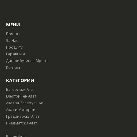
МЕНИ
Почетна
За Нас
Продукти
Гаранција
Дистрибутивна Мрежа
Контакт
КАТЕГОРИИ
Батериски Алат
Електричен Алат
Алат за Заварување
Алат и Моторни
Градинарски Алат
Пневматски Алат
Рачен Алат