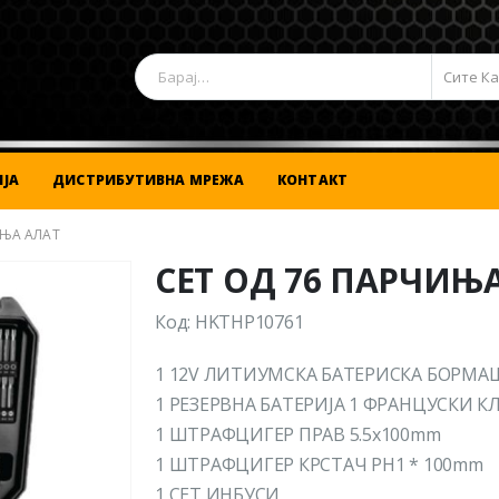
Сите К
ЈА
ДИСТРИБУТИВНА МРЕЖА
КОНТАКТ
ИЊА АЛАТ
СЕТ ОД 76 ПАРЧИЊ
Код: HKTHP10761
1 12V ЛИТИУМСКА БАТЕРИСКА БОРМ
1 РЕЗЕРВНА БАТЕРИЈА 1 ФРАНЦУСКИ КЛ
1 ШТРАФЦИГЕР ПРАВ 5.5x100mm
1 ШТРАФЦИГЕР КРСТАЧ PH1 * 100mm
1 СЕТ ИНБУСИ