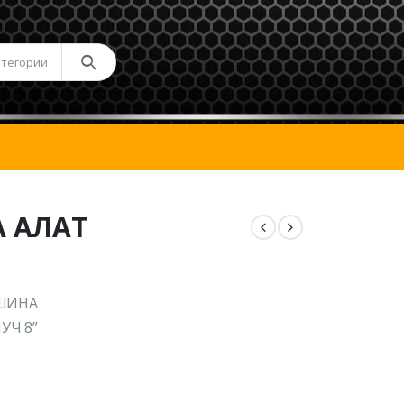
атегории
А АЛАТ
АШИНА
УЧ 8”