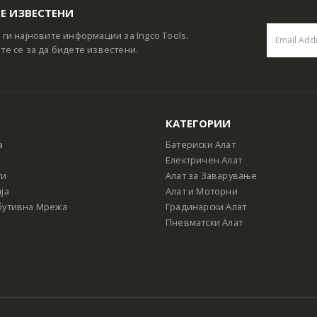
Е ИЗВЕСТЕНИ
 ги најновите информации за Ingco Tools.
те се за да бидете известени.
КАТЕГОРИИ
а
Батериски Алат
Електричен Алат
ти
Алат за Заварување
ја
Алат и Моторни
бутивна Мрежа
Градинарски Алат
Пневматски Алат