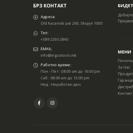
БРЗ КОНТАКТ
БИДЕТ
Добијте
Адреса:
Пријаве
Old Kacanicki pat 260, Skopje 1000
Тел:
+389 2260 2840
EMAIL:
МЕНИ
info@ingcotools.mk
Почетн
Работно време:
За Нас
Пон - Пет : 08:00 am до 16:00 pm
Продук
Саб : 08:00 am до 15:00 pm
Гаранци
Нед : Неработен ден
Дистри
Контакт