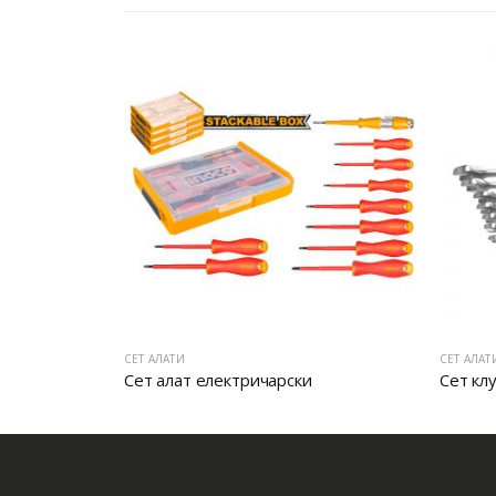
СЕТ АЛАТИ
СЕТ АЛАТ
ЛАТ
Сет алат електричарски
Сет кл