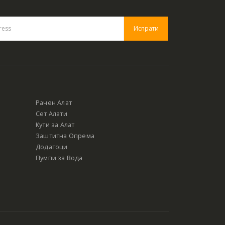
Рачен Алат
Сет Алати
Кути за Алат
Заштитна Опрема
Додатоци
Пумпи за Вода