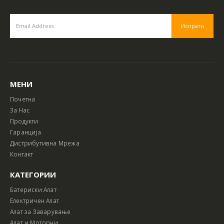
МЕНИ
Почетна
За Нас
Продукти
Гаранција
Дистрибутивна Мрежа
Контакт
КАТЕГОРИИ
Батериски Алат
Електричен Алат
Алат за Заварување
Алат и Моторни