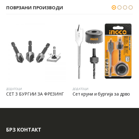
ПОВРЗАНИ ПРОИЗВОДИ
ДОДАТОЦИ
ДОДАТОЦИ
Г
Сет круни и бургија за дрво
Сет од 250 додатоци за челна брусилка
БРЗ КОНТАКТ