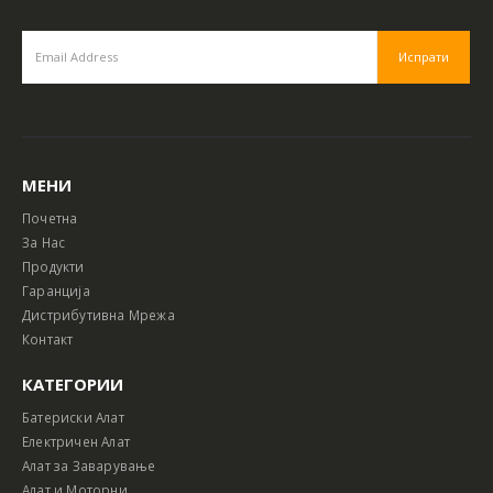
МЕНИ
Почетна
За Нас
Продукти
Гаранција
Дистрибутивна Мрежа
Контакт
КАТЕГОРИИ
Батериски Алат
Електричен Алат
Алат за Заварување
Алат и Моторни