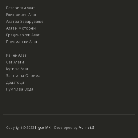
Батериски Алат
Електричен Алат
Алат за Заварување
Алат и Моторни
Градинарски Алат
Пневматски Алат
Рачен Алат
Сет Алати
Кути за Алат
Заштитна Опрема
Додатоци
Пумпи за Вода
Copyright © 2023
Ingco MK
| Developed by:
Vullnet.S