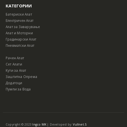
КАТЕГОРИИ
Батериски Алат
Електричен Алат
Алат за Заварување
Алат и Моторни
Градинарски Алат
Пневматски Алат
Рачен Алат
Сет Алати
Кути за Алат
Заштитна Опрема
Додатоци
Пумпи за Вода
Copyright © 2023
Ingco MK
| Developed by:
Vullnet.S