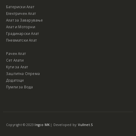
Батериски Алат
Електричен Алат
Алат за Заварување
Алат и Моторни
Градинарски Алат
Пневматски Алат
Рачен Алат
Сет Алати
Кути за Алат
Заштитна Опрема
Додатоци
Пумпи за Вода
Copyright © 2023
Ingco MK
| Developed by:
Vullnet.S