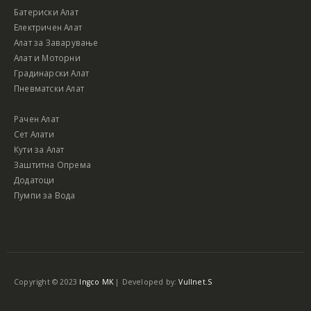
Батериски Алат
Електричен Алат
Алат за Заварување
Алат и Моторни
Градинарски Алат
Пневматски Алат
Рачен Алат
Сет Алати
Кути за Алат
Заштитна Опрема
Додатоци
Пумпи за Вода
Copyright © 2023
Ingco MK
| Developed by:
Vullnet.S