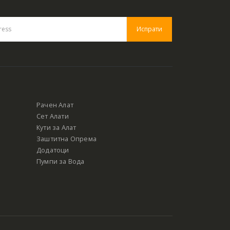
Рачен Алат
Сет Алати
Кути за Алат
Заштитна Опрема
Додатоци
Пумпи за Вода