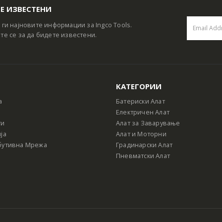
Е ИЗВЕСТЕНИ
 ги најновите информации за Ingco Tools.
те се за да бидете известени.
КАТЕГОРИИ
а
Батериски Алат
Електричен Алат
ти
Алат за Заварување
ја
Алат и Моторни
бутивна Мрежа
Градинарски Алат
Пневматски Алат