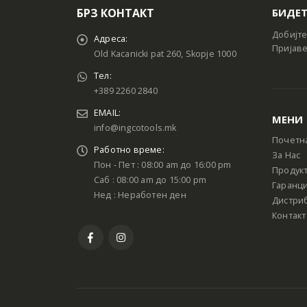
БРЗ КОНТАКТ
БИДЕТ
Добијте
Адреса:
Пријаве
Old Kacanicki pat 260, Skopje 1000
Тел:
+389 2260 2840
EMAIL:
МЕНИ
info@ingcotools.mk
Почетн
Работно време:
За Нас
Пон - Пет : 08:00 am до 16:00 pm
Продук
Саб : 08:00 am до 15:00 pm
Гаранци
Нед : Неработен ден
Дистри
Контакт