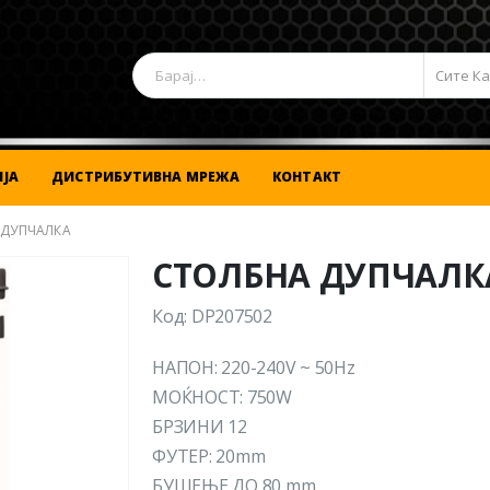
Сите К
ЈА
ДИСТРИБУТИВНА МРЕЖА
КОНТАКТ
 ДУПЧАЛКА
СТОЛБНА ДУПЧАЛК
Код: DP207502
НАПОН: 220-240V ~ 50Hz
МОЌНОСТ: 750W
БРЗИНИ 12
ФУТЕР: 20mm
БУШЕЊЕ ДО 80 mm