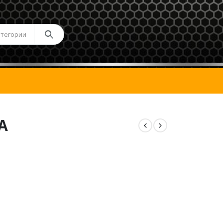
атегории
А