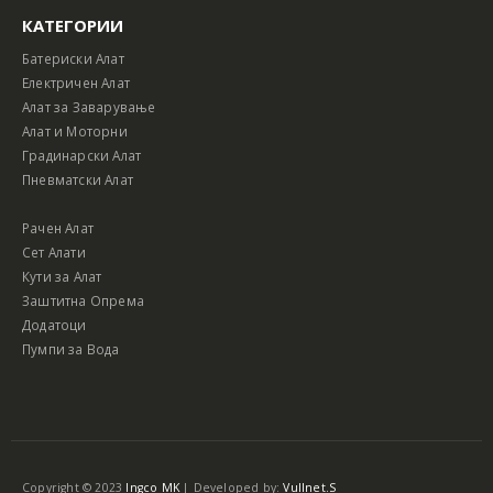
КАТЕГОРИИ
Батериски Алат
Електричен Алат
Алат за Заварување
Алат и Моторни
Градинарски Алат
Пневматски Алат
Рачен Алат
Сет Алати
Кути за Алат
Заштитна Опрема
Додатоци
Пумпи за Вода
Copyright © 2023
Ingco MK
| Developed by:
Vullnet.S