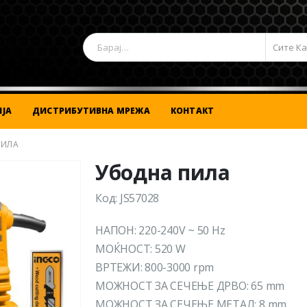
Сите К
ЈА
ДИСТРИБУТИВНА МРЕЖА
КОНТАКТ
ПИЛА
Убодна пила
Код: JS57028
НАПОН: 220-240V ~ 50 Hz
МОЌНОСТ: 520 W
ВРТЕЖИ: 800-3000 rpm
МОЖНОСТ ЗА СЕЧЕЊЕ ДРВО: 65 mm
МОЖНОСТ ЗА СЕЧЕЊЕ МЕТАЛ: 8 mm