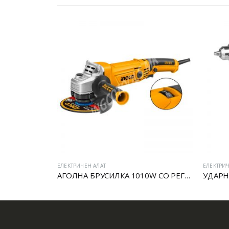
ЕЛЕКТРИЧЕН АЛАТ
ЕЛЕКТРИЧ
10W
АГОЛНА БРУСИЛКА 1010W СО РЕГУЛАТОР
УДАРН