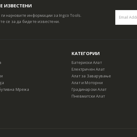
Е ИЗВЕСТЕНИ
 ги најновите информации за Ingco Tools.
те се за да бидете известени.
КАТЕГОРИИ
а
Батериски Алат
Електричен Алат
ти
Алат за Заварување
ја
Алат и Моторни
бутивна Мрежа
Градинарски Алат
Пневматски Алат