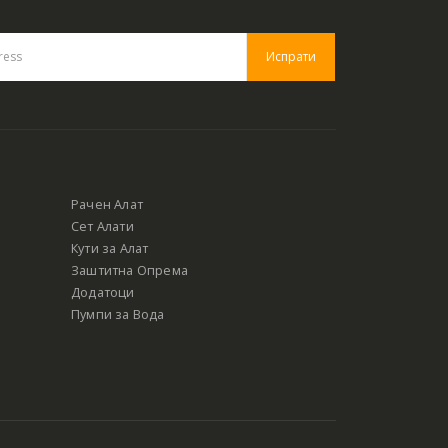
Рачен Алат
Сет Алати
Кути за Алат
Заштитна Опрема
Додатоци
Пумпи за Вода