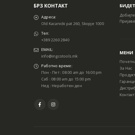
БРЗ КОНТАКТ
БИДЕТ
Добијте
Адреса:
Пријаве
Old Kacanicki pat 260, Skopje 1000
Тел:
+389 2260 2840
EMAIL:
МЕНИ
info@ingcotools.mk
Почетн
Работно време:
За Нас
Пон - Пет : 08:00 am до 16:00 pm
Продук
Саб : 08:00 am до 15:00 pm
Гаранци
Нед : Неработен ден
Дистри
Контакт