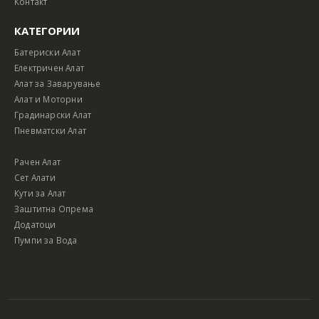
Контакт
КАТЕГОРИИ
Батериски Алат
Електричен Алат
Алат за Заварување
Алат и Моторни
Градинарски Алат
Пневматски Алат
Рачен Алат
Сет Алати
Кути за Алат
Заштитна Опрема
Додатоци
Пумпи за Вода