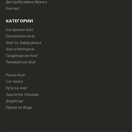
Дистрибутивна Мрежа
Контакт
КАТЕГОРИИ
Батериски Алат
Електричен Алат
Алат за Заварување
Алат и Моторни
Градинарски Алат
Пневматски Алат
Рачен Алат
Сет Алати
Кути за Алат
Заштитна Опрема
Додатоци
Пумпи за Вода