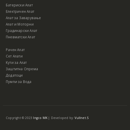
Батериски Алат
Електричен Алат
Алат за Заварување
Алат и Моторни
Градинарски Алат
Пневматски Алат
Рачен Алат
Сет Алати
Кути за Алат
Заштитна Опрема
Додатоци
Пумпи за Вода
Copyright © 2023
Ingco MK
| Developed by:
Vullnet.S