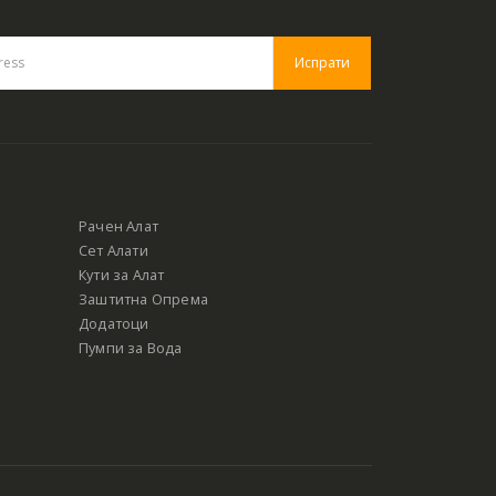
Рачен Алат
Сет Алати
Кути за Алат
Заштитна Опрема
Додатоци
Пумпи за Вода