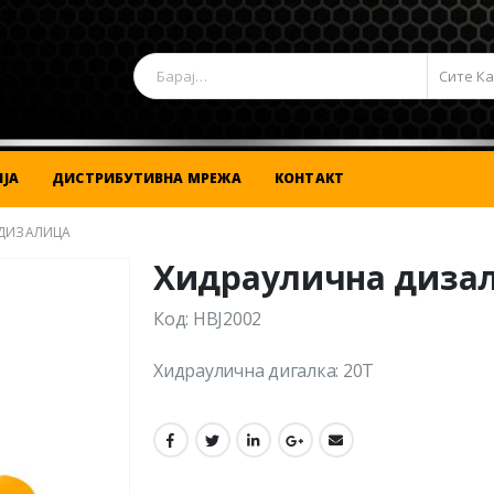
Сите К
ЈА
ДИСТРИБУТИВНА МРЕЖА
КОНТАКТ
ДИЗАЛИЦА
Хидраулична диза
Код: HBJ2002
Хидраулична дигалка: 20Т