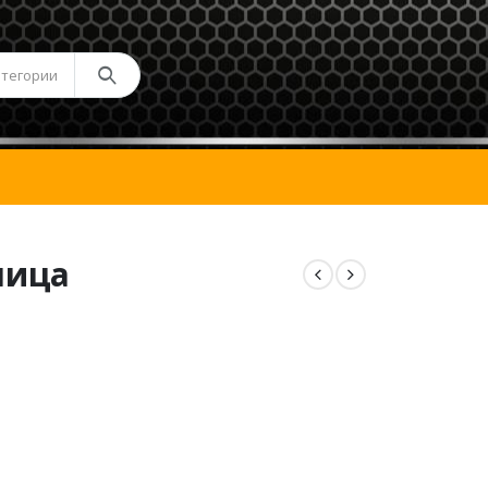
атегории
лица