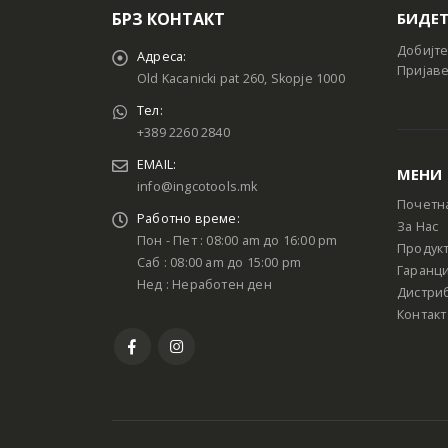
БРЗ КОНТАКТ
БИДЕТ
Добијте
Адреса:
Пријаве
Old Kacanicki pat 260, Skopje 1000
Тел:
+389 2260 2840
EMAIL:
МЕНИ
info@ingcotools.mk
Почетн
Работно време:
За Нас
Пон - Пет : 08:00 am до 16:00 pm
Продук
Саб : 08:00 am до 15:00 pm
Гаранци
Нед : Неработен ден
Дистри
Контакт