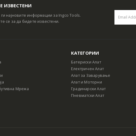
Е ИЗВЕСТЕНИ
 ги најновите информации за Ingco Tools.
те се за да бидете известени.
КАТЕГОРИИ
а
Батериски Алат
Електричен Алат
ти
Алат за Заварување
ја
Алат и Моторни
бутивна Мрежа
Градинарски Алат
Пневматски Алат