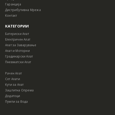
Гаранција
Дистрибутивна Мрежа
Контакт
КАТЕГОРИИ
Батериски Алат
Електричен Алат
Алат за Заварување
Алат и Моторни
Градинарски Алат
Пневматски Алат
Рачен Алат
Сет Алати
Кути за Алат
Заштитна Опрема
Додатоци
Пумпи за Вода