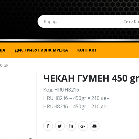
Сите К
ЈА
ДИСТРИБУТИВНА МРЕЖА
КОНТАКТ
0 GR
ЧЕКАН ГУМЕН 450 g
Код: HRUH8216
HRUH8216 – 450gr = 210 ден
HRUH8216 – 450gr = 210 ден