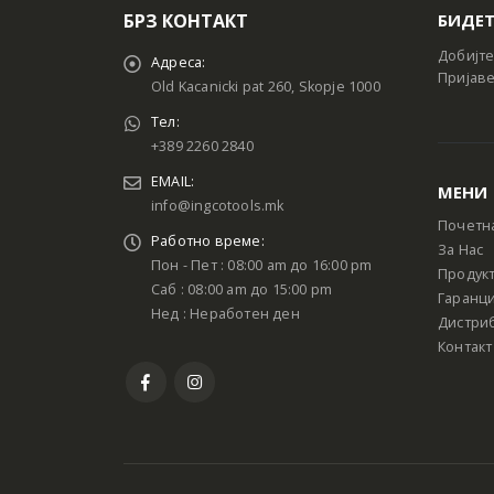
БРЗ КОНТАКТ
БИДЕТ
Добијте
Адреса:
Пријаве
Old Kacanicki pat 260, Skopje 1000
Тел:
+389 2260 2840
EMAIL:
МЕНИ
info@ingcotools.mk
Почетн
Работно време:
За Нас
Пон - Пет : 08:00 am до 16:00 pm
Продук
Саб : 08:00 am до 15:00 pm
Гаранци
Нед : Неработен ден
Дистри
Контакт