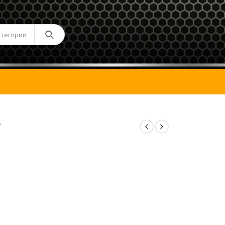
атегории
r