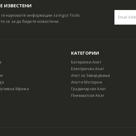
Е ИЗВЕСТЕНИ
 ги најновите информации за Ingco Tools.
те се за да бидете известени.
КАТЕГОРИИ
а
Батериски Алат
Електричен Алат
ти
Алат за Заварување
ја
Алат и Моторни
бутивна Мрежа
Градинарски Алат
Пневматски Алат