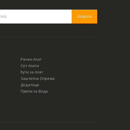
Рачен Алат
Сет Алати
Кути за Алат
Заштитна Опрема
Додатоци
Пумпи за Вода