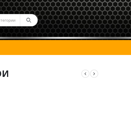
атегории
ОИ