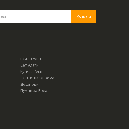
Рачен Алат
Сет Алати
Кути за Алат
Заштитна Опрема
Додатоци
Пумпи за Вода