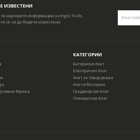
Е ИЗВЕСТЕНИ
 ги најновите информации за Ingco Tools.
те се за да бидете известени.
КАТЕГОРИИ
а
Батериски Алат
Електричен Алат
ти
Алат за Заварување
ја
Алат и Моторни
бутивна Мрежа
Градинарски Алат
Пневматски Алат