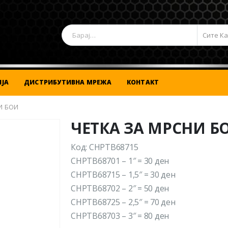
Сите К
ЈА
ДИСТРИБУТИВНА МРЕЖА
КОНТАКТ
И БОИ
ЧЕТКА ЗА МРСНИ Б
Код: CHPTB68715
CHPTB68701 – 1″ = 30 ден
CHPTB68715 – 1,5″ = 30 ден
CHPTB68702 – 2″ = 50 ден
CHPTB68725 – 2,5″ = 70 ден
CHPTB68703 – 3″ = 80 ден