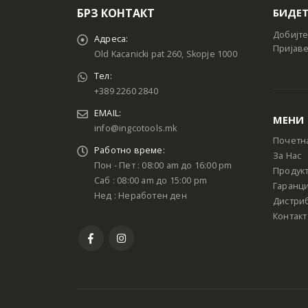
БРЗ КОНТАКТ
БИДЕТ
Добијте
Адреса:
Пријаве
Old Kacanicki pat 260, Skopje 1000
Тел:
+389 2260 2840
EMAIL:
МЕНИ
info@ingcotools.mk
Почетн
Работно време:
За Нас
Пон - Пет : 08:00 am до 16:00 pm
Продук
Саб : 08:00 am до 15:00 pm
Гаранци
Нед : Неработен ден
Дистри
Контакт