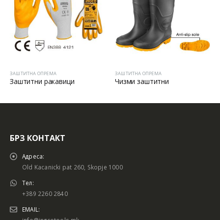
ЗАШТИТНА ОПРЕМА
ЗАШТИТНА ОПРЕМА
вици
Чизми заштитни
КАБАНИЦА ПАЛТ
БРЗ КОНТАКТ
Адреса:
Old Kacanicki pat 260, Skopje 1000
Тел:
+389 2260 2840
EMAIL:
info@ingcotools.mk