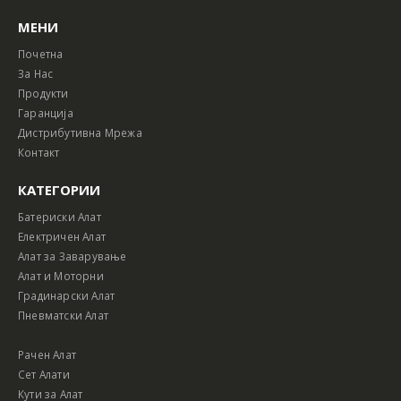
МЕНИ
Почетна
За Нас
Продукти
Гаранција
Дистрибутивна Мрежа
Контакт
КАТЕГОРИИ
Батериски Алат
Електричен Алат
Алат за Заварување
Алат и Моторни
Градинарски Алат
Пневматски Алат
Рачен Алат
Сет Алати
Кути за Алат