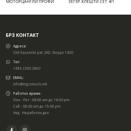
РЦАНГЛИ ПРОФИ
ЗЕГЕР КЛЕШТИ СЕТ 4/1
ЧЕКАН ГУ
БРЗ КОНТАКТ
Адреса:
Old Kacanicki pat 260, Skopje 1000
Тел:
+389 2260 2840
EMAIL:
info@ingcotools.mk
Работно време:
Пон - Пет : 08:00 am до 16:00 pm
Саб : 08:00 am до 15:00 pm
Нед : Неработен ден