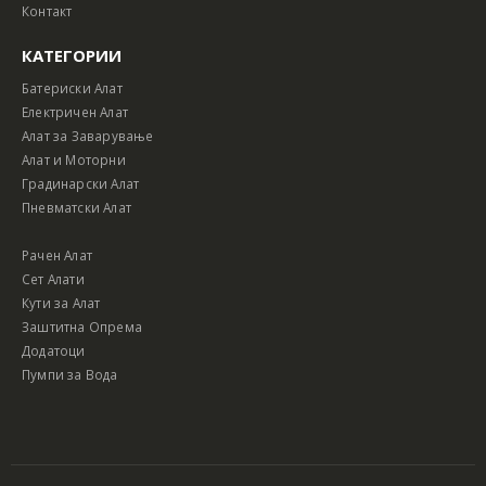
Контакт
КАТЕГОРИИ
Батериски Алат
Електричен Алат
Алат за Заварување
Алат и Моторни
Градинарски Алат
Пневматски Алат
Рачен Алат
Сет Алати
Кути за Алат
Заштитна Опрема
Додатоци
Пумпи за Вода